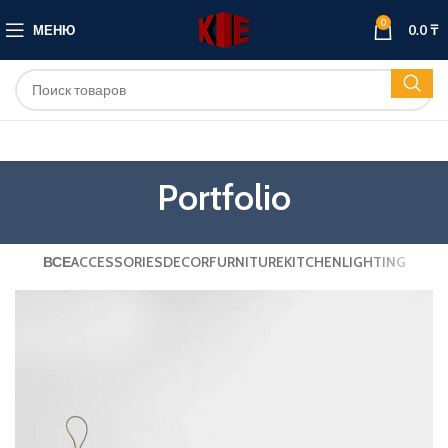
0
МЕНЮ
0.0
₸
Portfolio
ВСЕ
ACCESSORIES
DECOR
FURNITURE
KITCHEN
LIGHTING