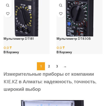
Мультиметр DT181
Мультиметр DT830B
0.0
₸
0.0
₸
В Корзину
В Корзину
1
2
3
→
Измерительные приборы от компании
KIE.KZ в Алматы: надежность, точность,
широкий выбор