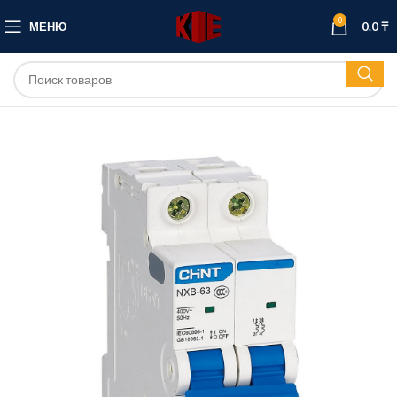
0
МЕНЮ
0.0
₸