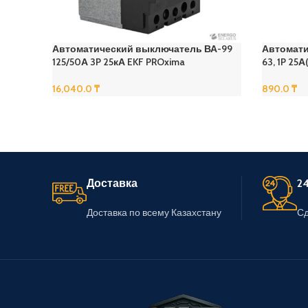
Автоматический выключатель ВА-99
Автомати
125/50А 3P 25кА EKF PROxima
63, 1P 25
16,040.0
₸
890.0
₸
В Корзину
В Корзину
Доставка
24
Доставка по всему Казахстану
Сд