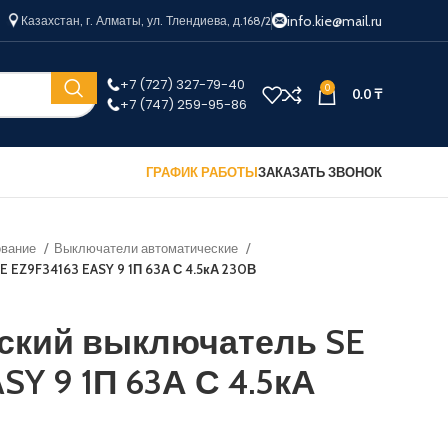
info.kie@mail.ru
Казахстан, г. Алматы, ул. Тлендиева, д.168/2
+7 (727) 327-79-40
0
0.0
₸
+7 (747) 259-95-86
ГРАФИК РАБОТЫ
ЗАКАЗАТЬ ЗВОНОК
ование
Выключатели автоматические
 EZ9F34163 EASY 9 1П 63А С 4.5кА 230В
ский выключатель SE
SY 9 1П 63А С 4.5кА