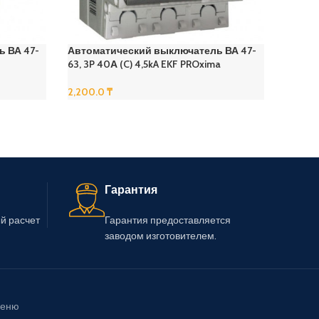
Автом
63, 1P
 ВА 47-
Автоматический выключатель ВА 47-
63, 3P 40А (C) 4,5kA EKF PROxima
770.0
В Корз
2,200.0
₸
В Корзину
Гарантия
й расчет
Гарантия предоставляется
заводом изготовителем.
еню