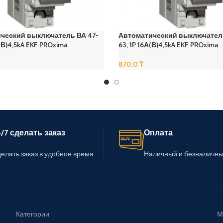
ческий выключатель ВА 47-
Автоматический выключатель
А(В)4,5kA EKF PROxima
63, 1P 16А(В)4,5kA EKF PROxima
870.0
₸
В Корзину
/7 сделать заказ
Оплата
елать заказ в удобное время
Наличный и безналичны
Категории
М