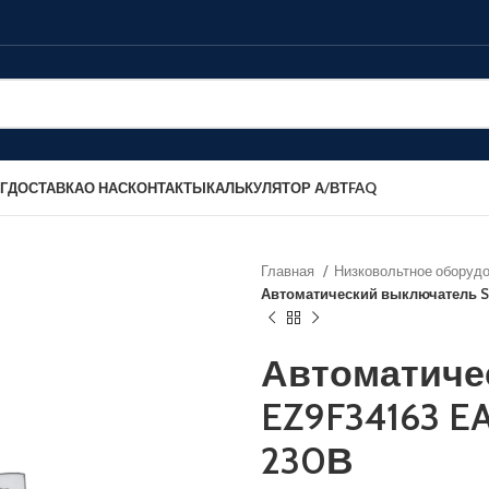
Г
ДОСТАВКА
О НАС
КОНТАКТЫ
КАЛЬКУЛЯТОР А/ВТ
FAQ
Главная
Низковольтное оборуд
Автоматический выключатель SE
Автоматиче
EZ9F34163 EA
230В