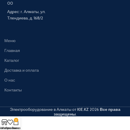
00
Адрес: г. Алматы, ул.
Тлендиева, д. 168/2
Меню
Главная
Каталог
Доставка и оплата
О нас
Контакты
Электрооборудование в Алматы от
KIE.KZ
2026
Все права
защищены
.
0
агазин
Избранное
Заказ