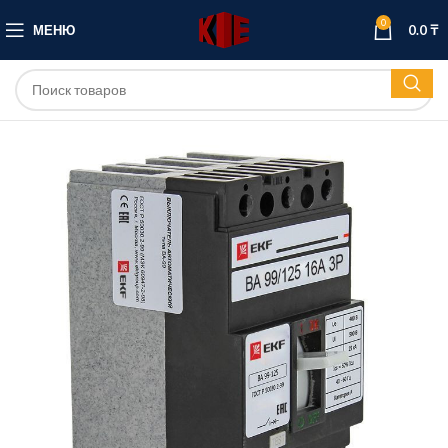
0
МЕНЮ
0.0
₸