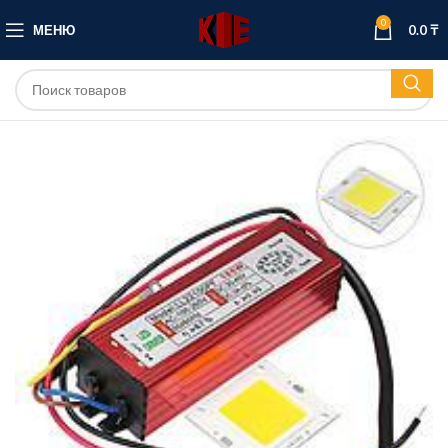
0
МЕНЮ
0.0
₸