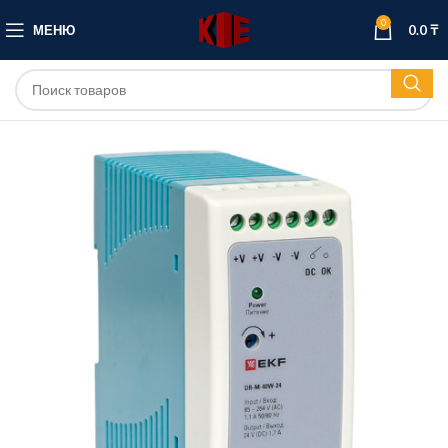
0
МЕНЮ
0.0
₸