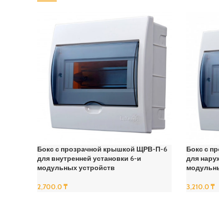
Бокс с прозрачной крышкой ЩРВ-П-6
Бокс с п
для внутренней установки 6-и
для нару
модульных устройств
модульн
2,700.0
₸
3,210.0
₸
В Корзину
В Корзину