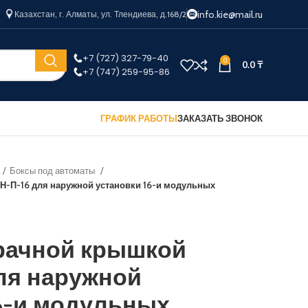
info.kie@mail.ru
Казахстан, г. Алматы, ул. Тлендиева, д.168/2
+7 (727) 327-79-40
0
0.0
₸
+7 (747) 259-95-86
ГРАФИК РАБОТЫ
ЗАКАЗАТЬ ЗВОНОК
Боксы под автоматы
Н-П-16 для наружной установки 16-и модульных
зрачной крышкой
ля наружной
6-и модульных