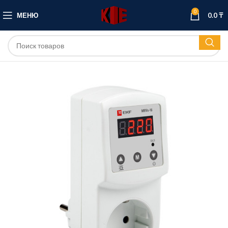
0
МЕНЮ
0.0
₸