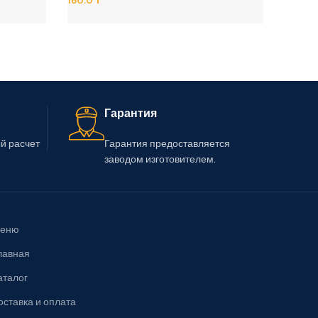
В Корзину
335.0
₸
В Корз
Гарантия
й расчет
Гарантия предоставляется
заводом изготовителем.
еню
лавная
аталог
оставка и оплата