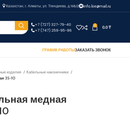
info.kie@mail.ru
Казахстан, г. Алматы, ул. Тлендиева, д.168/2
+7 (727) 327-79-40
0
0.0
₸
+7 (747) 259-95-86
ГРАФИК РАБОТЫ
ЗАКАЗАТЬ ЗВОНОК
ные изделия
Кабельные наконечники
ая 35-10
ельная медная
10