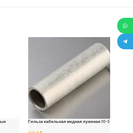
ные
Гильза кабельная медная луженая 10-5
Након
160.0
₸