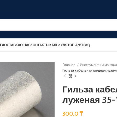
Г
ДОСТАВКА
О НАС
КОНТАКТЫ
КАЛЬКУЛЯТОР А/ВТ
FAQ
Главная
Инструменты и монтаж
Гильза кабельная медная лужен
Гильза каб
луженая 35-
300.0
₸