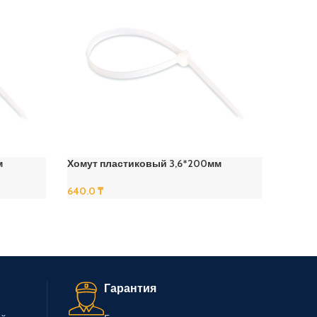
м
Хомут пластиковый 3,6*200мм
Хомут
640.0
₸
420.0
В Корзину
В Корз
Гарантия