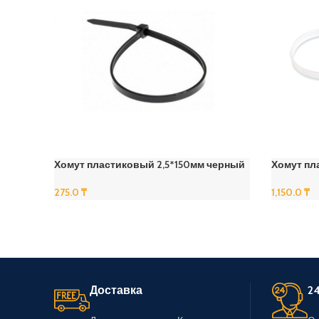
Хомут пластиковый 2,5*150мм черный
Хомут пл
275.0
₸
1,150.0
₸
В Корзину
В Корзину
Доставка
24