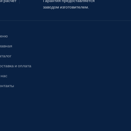
й расчет
Гарантия предоставляется
заводом изготовителем.
еню
лавная
аталог
оставка и оплата
 нас
онтакты