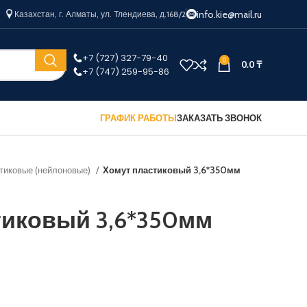
info.kie@mail.ru
Казахстан, г. Алматы, ул. Тлендиева, д.168/2
+7 (727) 327-79-40
0
0.0
₸
+7 (747) 259-95-86
ГРАФИК РАБОТЫ
ЗАКАЗАТЬ ЗВОНОК
тиковые (нейлоновые)
Хомут пластиковый 3,6*350мм
тиковый 3,6*350мм