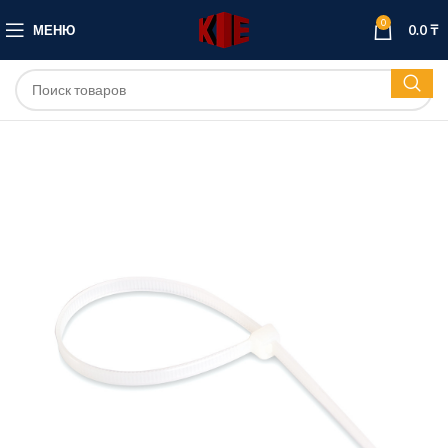
0
МЕНЮ
0.0
₸