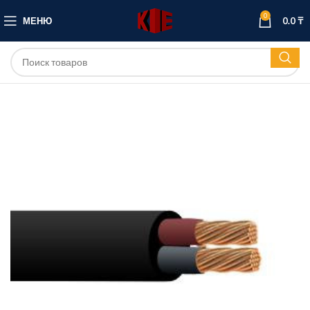
0
МЕНЮ
0.0
₸