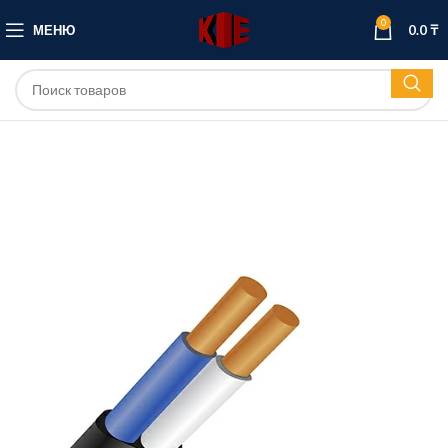
0
МЕНЮ
0.0
₸