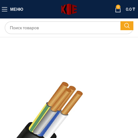
0
МЕНЮ
0.0
₸