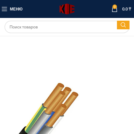
0
МЕНЮ
0.0
₸