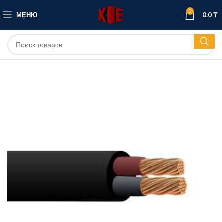
0
МЕНЮ
0.0
₸