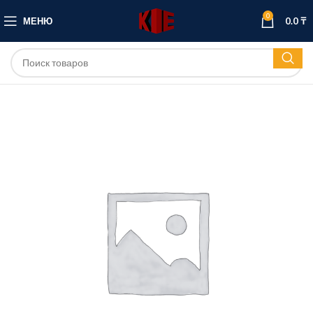
0
МЕНЮ
0.0
₸