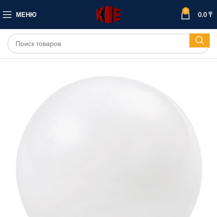
0
МЕНЮ
0.0
₸