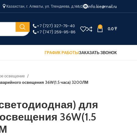
info.kie@mail.ru
Казахстан, г. Алматы, ул. Тлендиева, д.168/2
+7 (727) 327-79-40
0
0.0
₸
+7 (747) 259-95-86
ГРАФИК РАБОТЫ
ЗАКАЗАТЬ ЗВОНОК
ое освещение
аварийного освещения 36W(1.5 часа) 3200ЛМ
светодиодная) для
освещения 36W(1.5
ЛМ