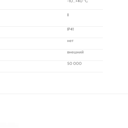
-10…+40 °С
II
IP41
нет
внешний
50 000