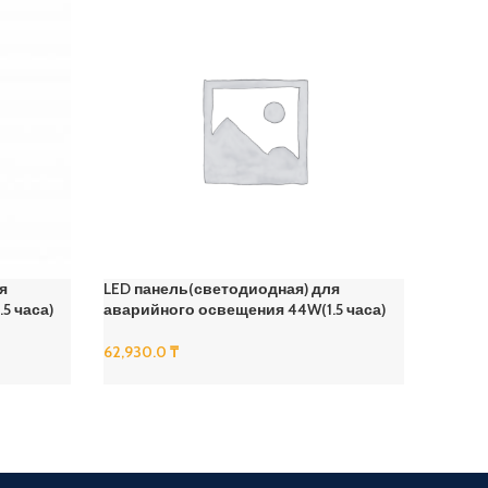
я
LED панель(светодиодная) для
LED па
5 часа)
аварийного освещения 44W(1.5 часа)
аварий
часа)
62,930.0
₸
45,070
В Корзину
В Корз