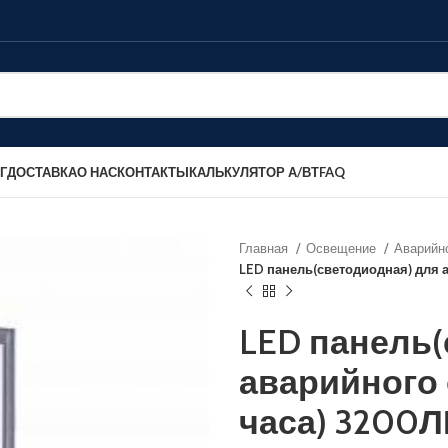
Г
ДОСТАВКА
О НАС
КОНТАКТЫ
КАЛЬКУЛЯТОР А/ВТ
FAQ
Главная
Освещение
Аварийн
LED панель(светодиодная) для 
LED панель(
аварийного 
часа) 3200