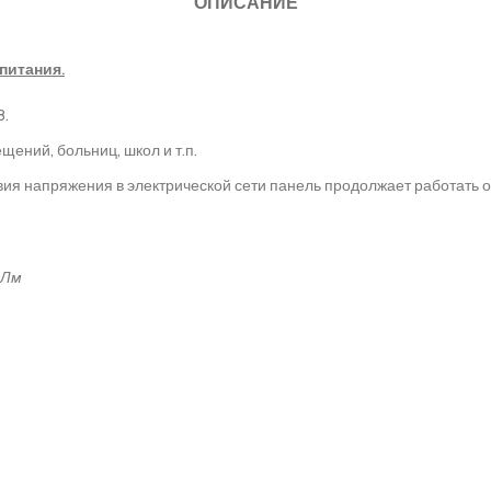
ОПИСАНИЕ
питания.
8.
ний, больниц, школ и т.п.
вия напряжения в электрической сети панель продолжает работать 
 Лм