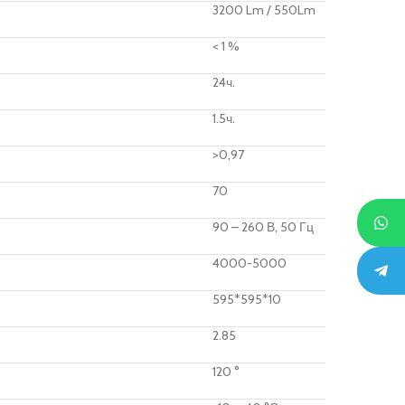
3200 Lm / 550Lm
< 1 %
24ч.
1.5ч.
>0,97
70
90 – 260 В, 50 Гц
4000-5000
595*595*10
2.85
120 °