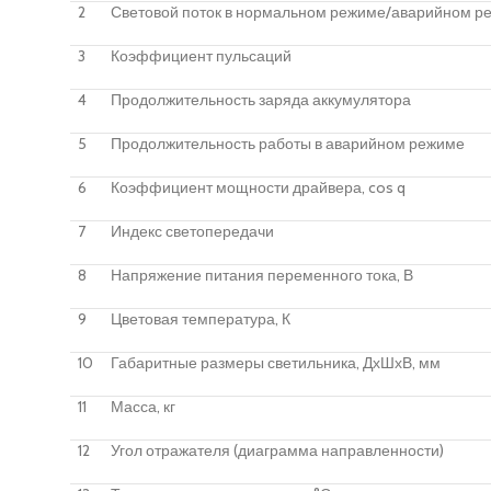
2
Световой поток в нормальном режиме/аварийном р
3
Коэффициент пульсаций
4
Продолжительность заряда аккумулятора
5
Продолжительность работы в аварийном режиме
6
Коэффициент мощности драйвера, cos q
7
Индекс светопередачи
8
Напряжение питания переменного тока, В
9
Цветовая температура, К
10
Габаритные размеры светильника, ДхШхВ, мм
11
Масса, кг
12
Угол отражателя (диаграмма направленности)