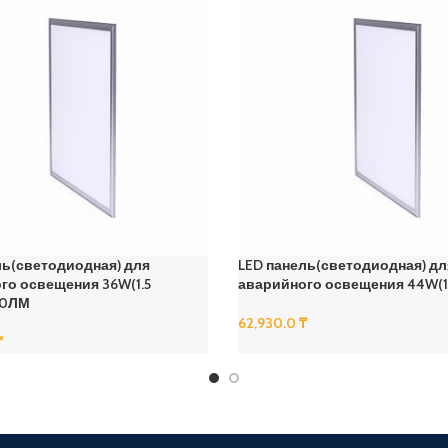
ль(светодиодная) для
LED панель(светодиодная) дл
го освещения 36W(1.5
аварийного освещения 44W(1.
00ЛМ
62,930.0
₸
₸
В Корзину