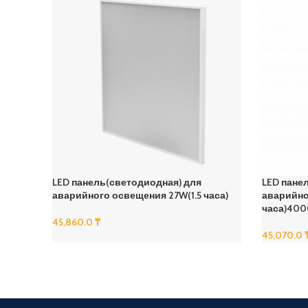
LED панель(светодиодная) для
LED пане
аварийного освещения 27W(1.5 часа)
аварийно
часа)40
45,860.0
₸
45,070.0
В Корзину
В Корзину