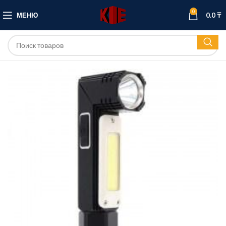
0
МЕНЮ
0.0
₸