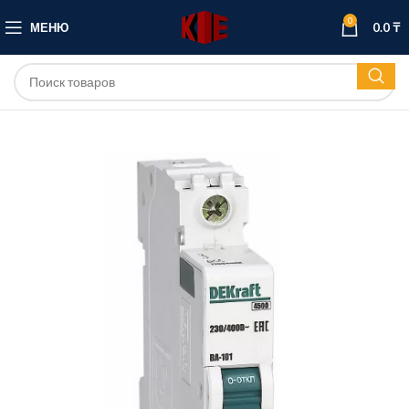
0
МЕНЮ
0.0
₸