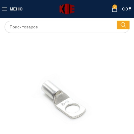
0
МЕНЮ
0.0
₸