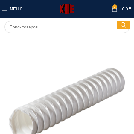
0
МЕНЮ
0.0
₸