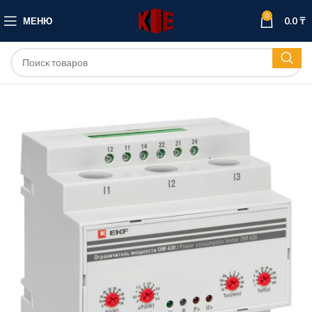
0
МЕНЮ
0.0
₸