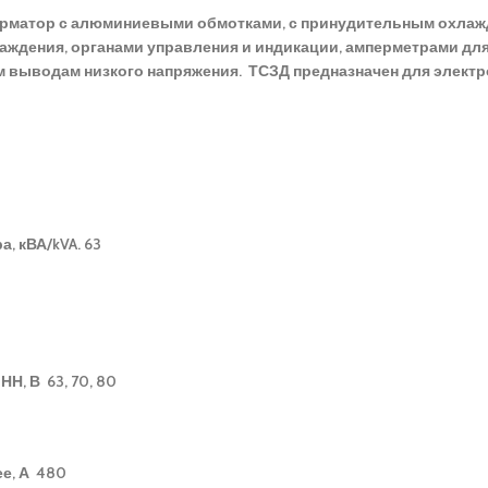
орматор с алюминиевыми обмотками, с принудительным охлажд
ждения, органами управления и индикации, амперметрами для
м выводам низкого напряжения.
ТСЗД предназначен для электр
 кВА/kVA. 63
Н, В 63, 70, 80
ее, А 480