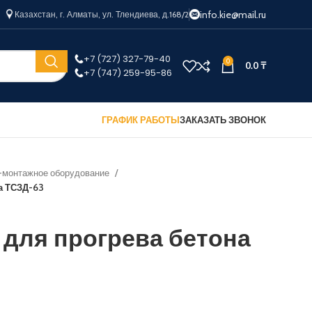
info.kie@mail.ru
Казахстан, г. Алматы, ул. Тлендиева, д.168/2
+7 (727) 327-79-40
0
0.0
₸
+7 (747) 259-95-86
ГРАФИК РАБОТЫ
ЗАКАЗАТЬ ЗВОНОК
-монтажное оборудование
а ТСЗД-63
для прогрева бетона