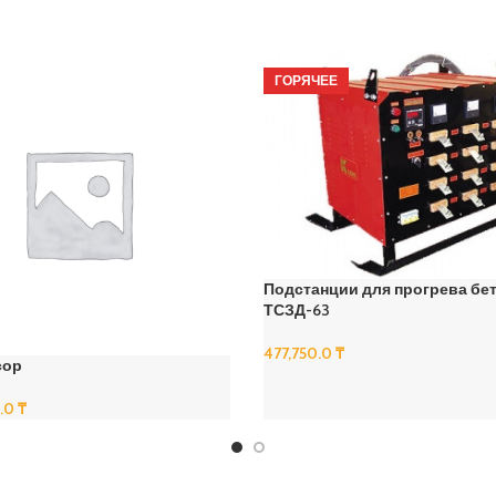
ГОРЯЧЕЕ
Подстанции для прогрева бе
ТСЗД-63
477,750.0
₸
сор
В Корзину
0.0
₸