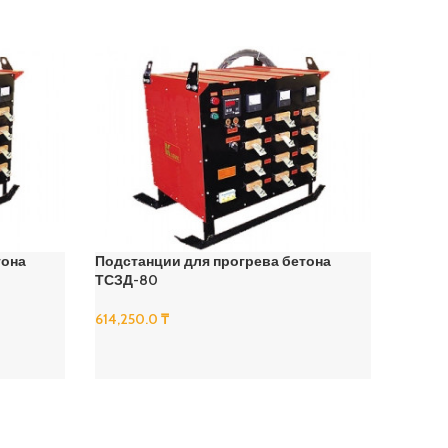
тона
Подстанции для прогрева бетона
Подста
ТСЗД-80
ТСЗД-
614,250.0
₸
614,25
В Корзину
В Корз