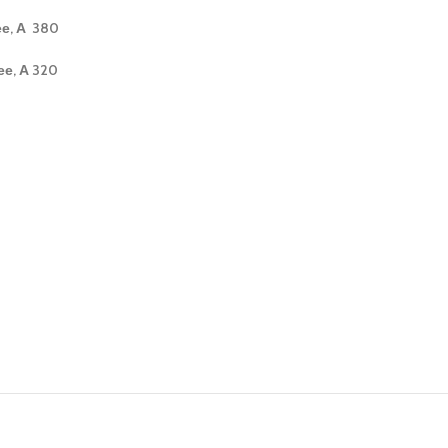
ее, А 380
ее, А 320