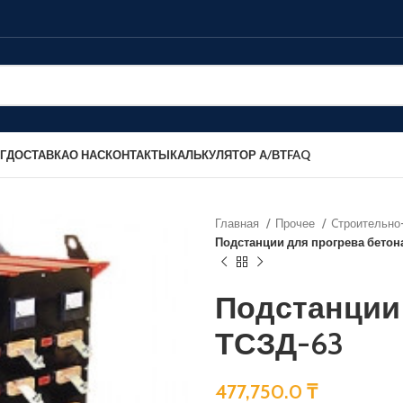
Г
ДОСТАВКА
О НАС
КОНТАКТЫ
КАЛЬКУЛЯТОР А/ВТ
FAQ
Главная
Прочее
Cтроительно
Подстанции для прогрева бетон
Подстанции 
ТСЗД-63
477,750.0
₸