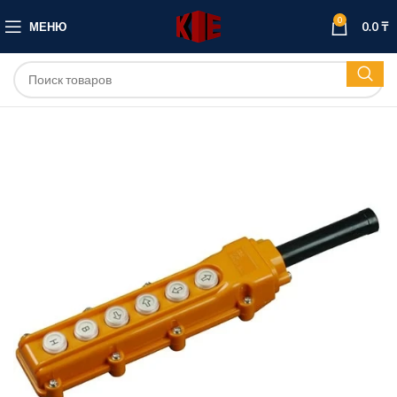
0
МЕНЮ
0.0
₸