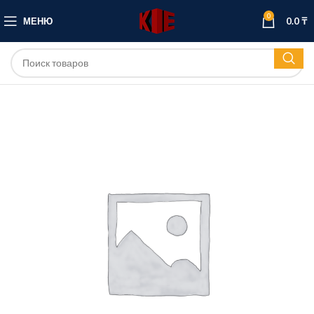
0
МЕНЮ
0.0
₸