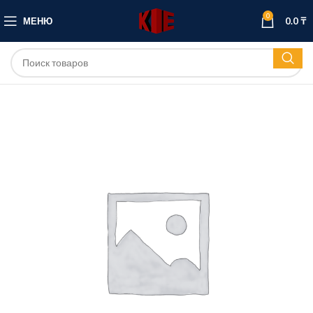
0
МЕНЮ
0.0
₸