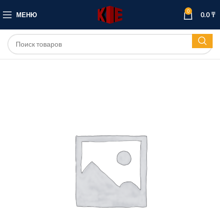
0
МЕНЮ
0.0
₸