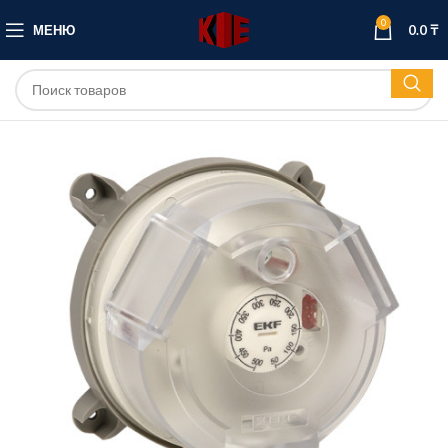
0
МЕНЮ
0.0
₸