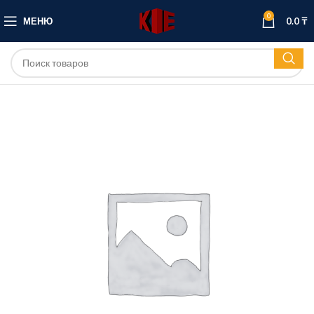
0
МЕНЮ
0.0
₸