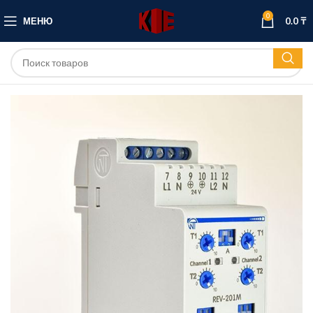
0
МЕНЮ
0.0
₸