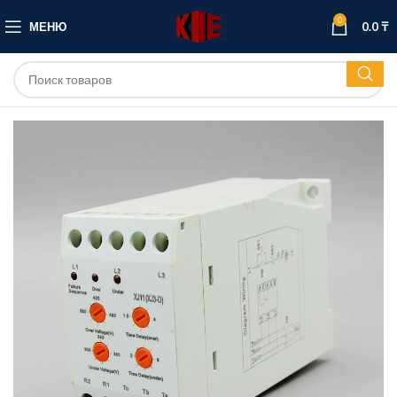
0
МЕНЮ
0.0
₸