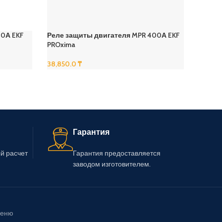
80А EKF
Реле защиты двигателя MPR 400А EKF
Реле з
PROxima
PROxi
38,850.0
₸
33,260
В Корзину
В Корз
Гарантия
й расчет
Гарантия предоставляется
заводом изготовителем.
еню