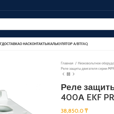
Г
ДОСТАВКА
О НАС
КОНТАКТЫ
КАЛЬКУЛЯТОР А/ВТ
FAQ
Главная
Низковольтное оборуд
Реле защиты двигателя серии MP
Реле защит
400А EKF P
38,850.0
₸