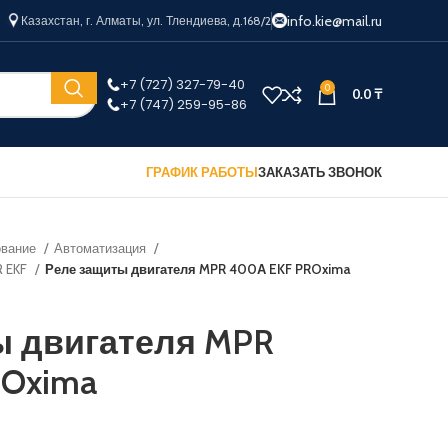
info.kie@mail.ru
Казахстан, г. Алматы, ул. Тлендиева, д.168/2
+7 (727) 327-79-40
0
0.0
₸
+7 (747) 259-95-86
ГРАФИК РАБОТЫ
ЗАКАЗАТЬ ЗВОНОК
ование
Автоматизация
R EKF
Реле защиты двигателя MPR 400А EKF PROxima
ы двигателя MPR
ROxima