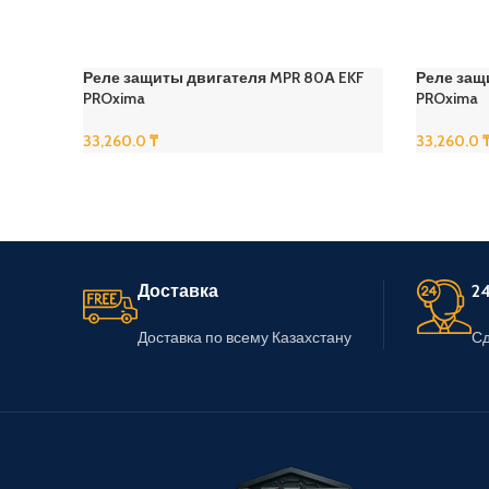
Реле защиты двигателя MPR 80А EKF
Реле защ
PROxima
PROxima
33,260.0
₸
33,260.0
В Корзину
В Корзину
Доставка
24
Доставка по всему Казахстану
Сд