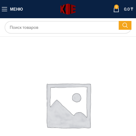
0
МЕНЮ
0.0
₸