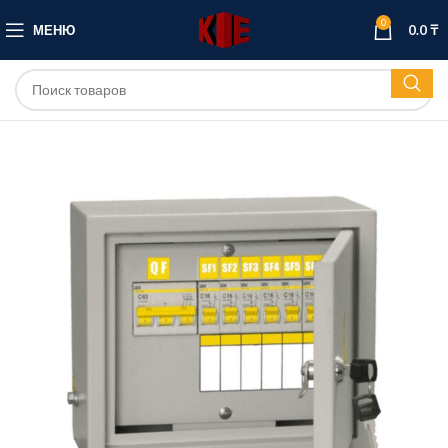
0
МЕНЮ
0.0
₸