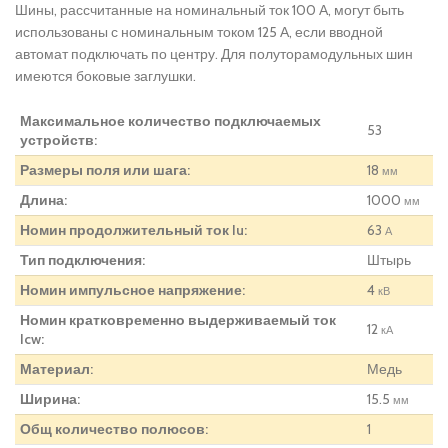
Шины, рассчитанные на номинальный ток 100 А, могут быть
использованы с номинальным током 125 А, если вводной
автомат подключать по центру. Для полуторамодульных шин
имеются боковые заглушки.
Максимальное количество подключаемых
53
устройств:
Размеры поля или шага:
18
мм
Длина:
1000
мм
Номин продолжительный ток Iu:
63
А
Тип подключения:
Штырь
Номин импульсное напряжение:
4
кВ
Номин кратковременно выдерживаемый ток
12
кА
Icw:
Материал:
Медь
Ширина:
15.5
мм
Общ количество полюсов:
1