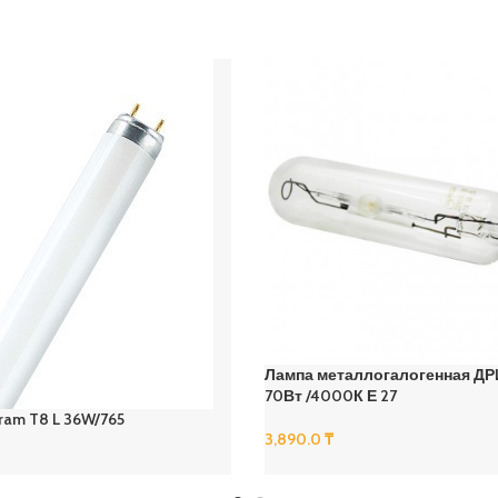
Лампа металлогалогенная Д
70Вт /4000К Е 27
ram T8 L 36W/765
3,890.0
₸
В Корзину