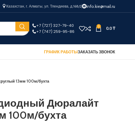
info.kie@mail.ru
Казахстан, г. Алматы, ул. Тлендиева, д.168/2
+7 (727) 327-79-40
0
0.0
₸
+7 (747) 259-95-86
ГРАФИК РАБОТЫ
ЗАКАЗАТЬ ЗВОНОК
руглый 13мм 100м/бухта
диодный Дюралайт
м 100м/бухта