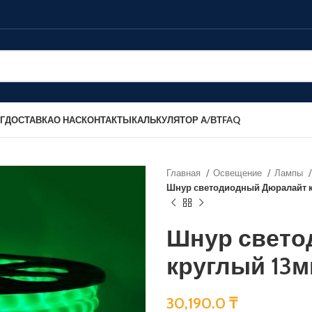
Г
ДОСТАВКА
О НАС
КОНТАКТЫ
КАЛЬКУЛЯТОР А/ВТ
FAQ
Главная
Освещение
Лампы
Шнур светодиодный Дюралайт к
Шнур свето
круглый 13м
30,190.0
₸