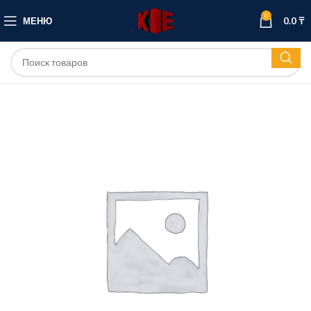
0
МЕНЮ
0.0
₸