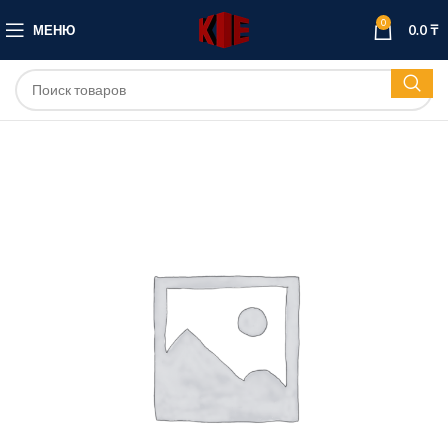
0
МЕНЮ
0.0
₸