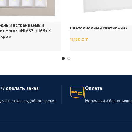
одный встраиваемый
Светодиодный светильник
к Horoz «HL682L» 16Вт К.
 хром
11,120.0
₸
В Корзину
/7 сделать заказ
Оплата
елать заказ в удобное время
Наличный и безналичны