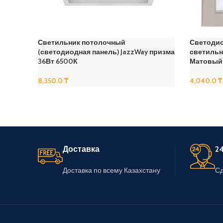
Светильник потолочный
Светоди
(светодиодная панель) JazzWay призма
светильни
36Вт 6500К
Матовый
8,350.0
₸
4,040.0
₸
В Корзину
В Корзину
Доставка
24
Доставка по всему Казахстану
Сд