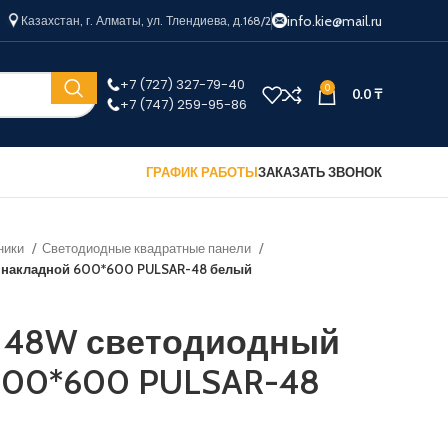
info.kie@mail.ru
Казахстан, г. Алматы, ул. Тлендиева, д.168/2
+7 (727) 327-79-40
0
0.0
₸
+7 (747) 259-95-86
ГРАФИК РАБОТЫ
ЗАКАЗАТЬ ЗВОНОК
ники
Светодиодные квадратные панели
 накладной 600*600 PULSAR-48 белый
 48W светодиодный
600*600 PULSAR-48