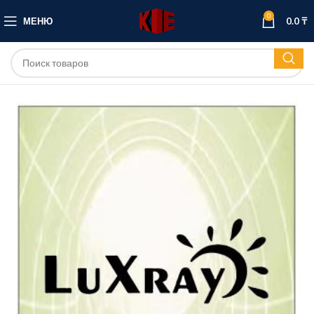
0
МЕНЮ
0.0
₸