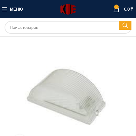
0
МЕНЮ
0.0
₸