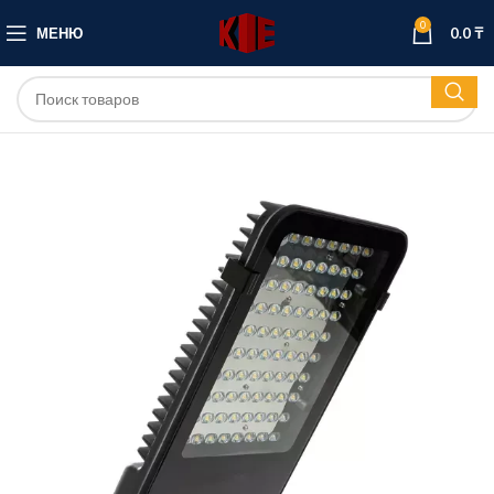
0
МЕНЮ
0.0
₸