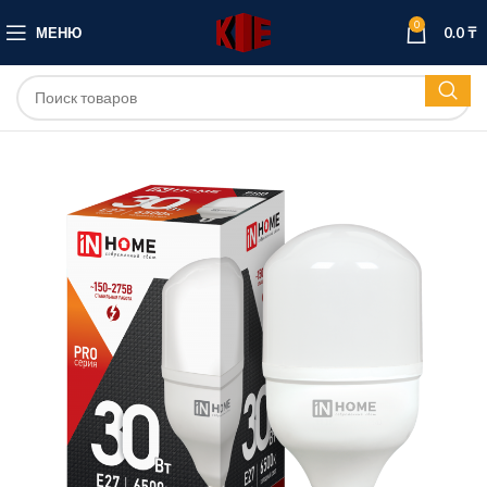
0
МЕНЮ
0.0
₸