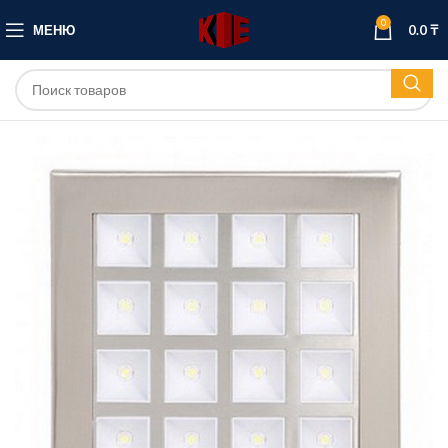
0
МЕНЮ
0.0
₸