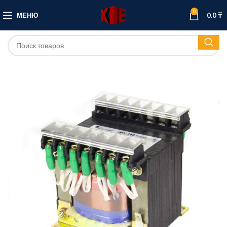
0
МЕНЮ
0.0
₸