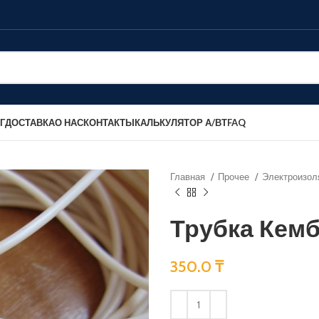
Г
ДОСТАВКА
О НАС
КОНТАКТЫ
КАЛЬКУЛЯТОР А/ВТ
FAQ
Главная
Прочее
Электроизол
Трубка Кемб
350.0
₸