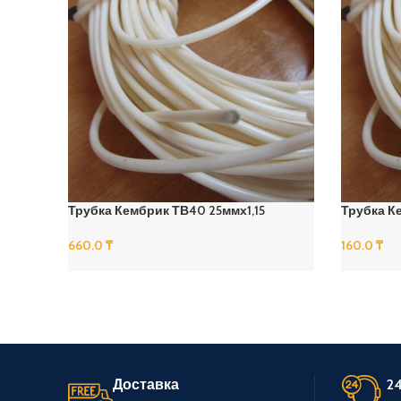
Трубка Кембрик ТВ40 25ммх1,15
Трубка К
660.0
₸
160.0
₸
В Корзину
В Корзину
Доставка
24