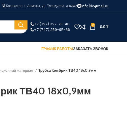
info.kie@mail.ru
Казахстан, г. Алматы, ул. Тлендиева, д.168/2
+7 (727) 327-79-40
0
0.0
₸
+7 (747) 259-95-86
ГРАФИК РАБОТЫ
ЗАКАЗАТЬ ЗВОНОК
яционный материал
Трубка Кембрик ТВ40 18х0,9мм
рик ТВ40 18х0,9мм