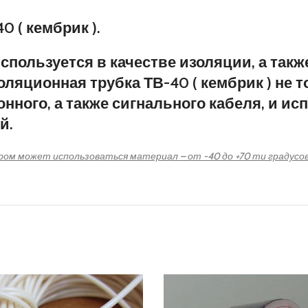
 ( кембрик ).
пользуется в качестве изоляции, а такж
оляционная трубка ТВ-40 ( кембрик ) не 
онного, а также сигнального кабеля, и и
й.
м может использоваться материал – от -40 до +70 ти градусов