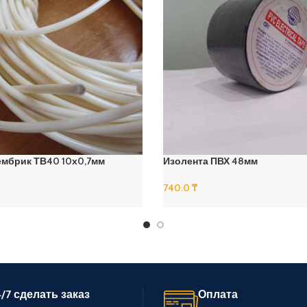
ембрик ТВ40 10х0,7мм
Изолента ПВХ 48мм
740.0
₸
В Корзину
/7 сделать заказ
Оплата