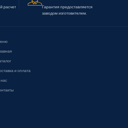
й расчет
Гарантия предоставляется
заводом изготовителем.
еню
лавная
аталог
оставка и оплата
 нас
онтакты