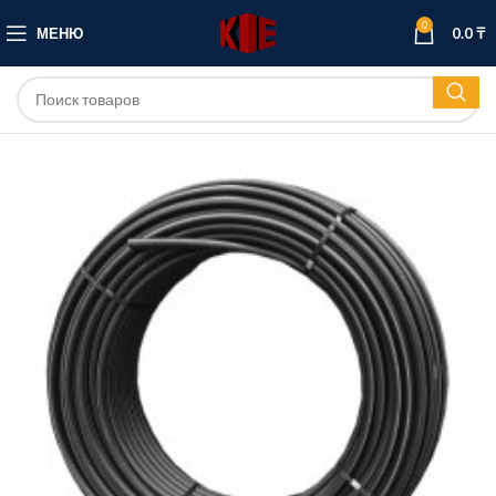
0
МЕНЮ
0.0
₸